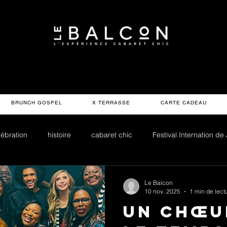
BRUNCH GOSPEL
X TERRASSE
CARTE CADEAU
lébration
histoire
cabaret chic
Festival Internation de
Le Balcon
10 nov. 2025
1 min de lect
un Chœu