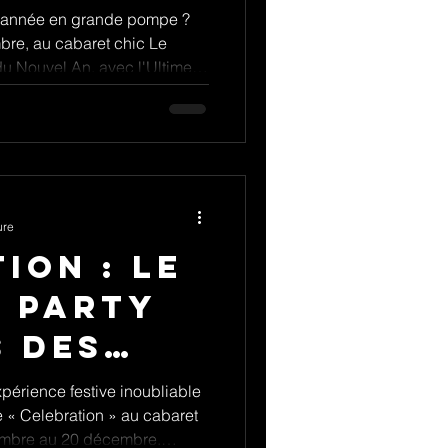
le année en grande pompe ?
re, au cabaret chic Le
du Nouvel An, avec l'Ultime
 de boogie, venez remonter
e de danse avec vos hits
ure
ION : le
r party
s des
périence festive inoubliable
de « Celebration » au cabaret
embre au 20 décembre,