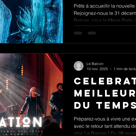
Balcon !
Prêts à accueillir la nouvel
Rejoignez-nous le 31 décemb
Balcon, pour le Mega Party 
Soirée Disco Chic. Amateurs
le temps et embraser la pist
disco préférés !
Le Balcon
10 nov. 2025
1 min de lect
CELEBRAT
meilleu
du temp
fêtes
Préparez-vous à vivre une ex
avec le retour tant attendu 
chic Le Balcon ! Du 28 nov