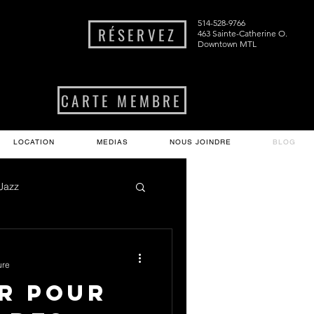
514-528-9766
RÉSERVEZ
463 Sainte-Catherine O.
Downtown MTL
CARTE MEMBRE
LOCATION
MEDIAS
NOUS JOINDRE
BLOG
 Jazz
ure
r pour