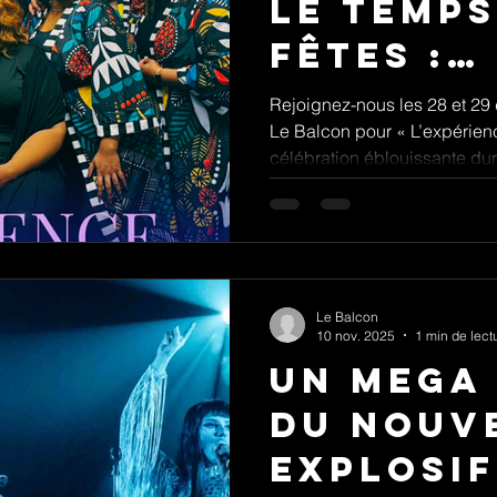
le temps
fêtes :
Expérie
Rejoignez-nous les 28 et 29
Le Balcon pour « L’expérien
Gospel
célébration éblouissante dura
rencontre la puissance des 
les aimez !
Le Balcon
10 nov. 2025
1 min de lect
Un Mega
du Nouv
explosif