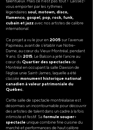
talentueux. Mais ce n'est pas tout ! Laissez-
vous emporter par les rythmes
légendaires
soul, motown, disco,
flamenco, gospel, pop, rock, funk,
cubain et jazz
avec nos artistes de calibre
international.
Ce projet a vu le jour en
2005
sur l’avenue
Papineau, avant de s’établir rue Notre-
Dame, au cœur du Vieux-Montréal, pendant
9 ans. En
2015
, Le Balcon a jeté l’ancre au
cœur du
Quartier des spectacles
de
Montréal en occupant la salle Dawson de
l’église unie Saint-James, laquelle a été
classée
monument historique national
canadien à valeur patrimoniale du
Québec.
Cette salle de spectacle montréalaise est
désormais un incontournable pour découvrir
des artistes de talent dans un cadre à la fois
intimiste et festif. Sa
formule souper-
spectacle
unique combine fine cuisine du
marché et performances de haut calibre