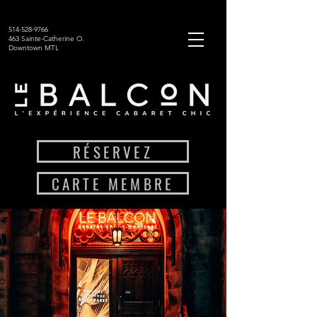
514-528-9766
463 Sainte-Catherine O.
Downtown MTL
RÉSERVEZ
CARTE MEMBRE