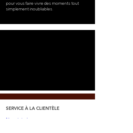
pour vous faire vivre des moments tout
simplement inoubliables.
SERVICE À LA CLIENTÈLE
Nous joindre
Heure d'ouverture
Billetterie Ticketmaster