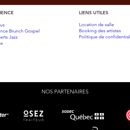
IENCE
LIENS UTILES
Location de salle
us
Booking des artistes
ence Brunch Gospel
Politique de confidential
erts Jazz
se
NOS PARTENAIRES