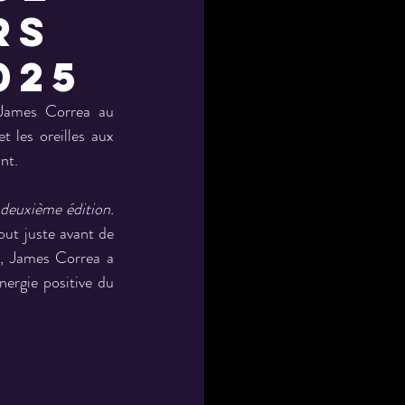
rs
025
 James Correa au 
les oreilles aux 
nt.
euxième édition. 
ut juste avant de 
, James Correa a 
nergie positive du 