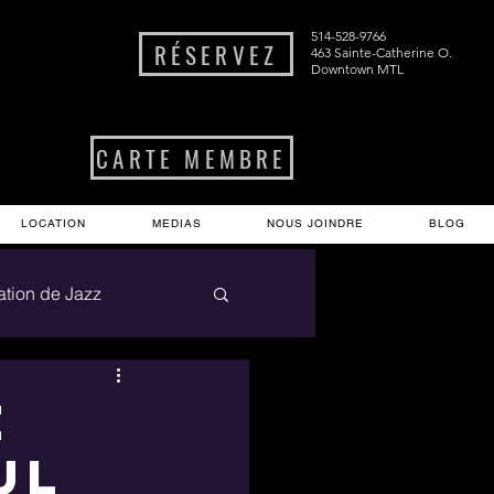
514-528-9766
RÉSERVEZ
463 Sainte-Catherine O.
Downtown MTL
CARTE MEMBRE
LOCATION
MEDIAS
NOUS JOINDRE
BLOG
nation de Jazz
e
ul