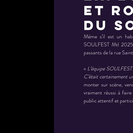
et R
du S
Même s’il est un habi
SOULFEST Mtl 2025. L’
passants de la rue Sain
« 
L’équipe SOULFEST MT
C’était certainement un
monter sur scène, vend
vraiment réussi à faire
public attentif et partici