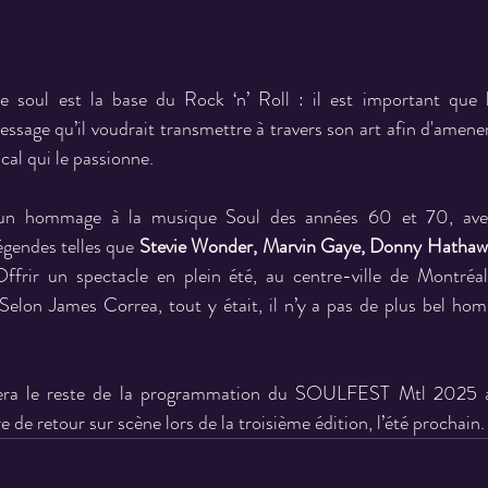
e soul est la base du Rock ‘n’ Roll : il est important que l
ssage qu’il voudrait transmettre à travers son art afin d'amener
cal qui le passionne.
 un hommage à la musique Soul des années 60 et 70, avec 
légendes telles que 
Stevie Wonder, Marvin Gaye, Donny Hathaw
Offrir un spectacle en plein été, au centre-ville de Montréal
elon James Correa, tout y était, il n’y a pas de plus bel hom
era le reste de la programmation du SOULFEST Mtl 2025 au
e de retour sur scène lors de la troisième édition, l’été prochain.