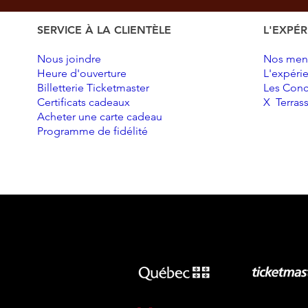
SERVICE À LA CLIENTÈLE
L'EXPÉR
Nous joindre
Nos men
Heure d'ouverture
L'expéri
Billetterie Ticketmaster
Les Conc
Certificats cadeaux
X Terras
Acheter une carte cadeau
Programme de fidélité