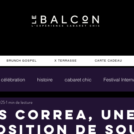
BRUNCH GOSPEL
X TERRASSE
CARTE CADEAU
célébration
histoire
cabaret chic
Festival Inter
2025
1 min de lecture
s Correa, un
osition de so