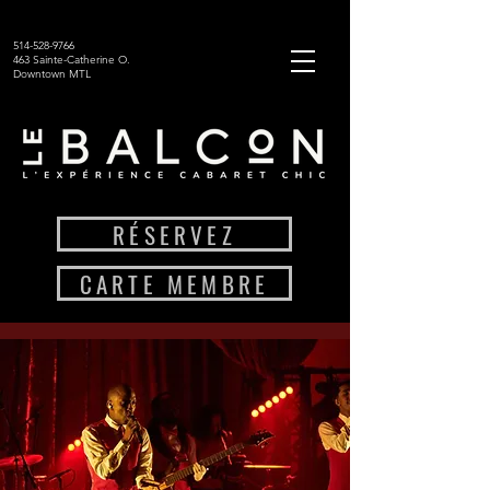
514-528-9766
463 Sainte-Catherine O.
Downtown MTL
RÉSERVEZ
CARTE MEMBRE