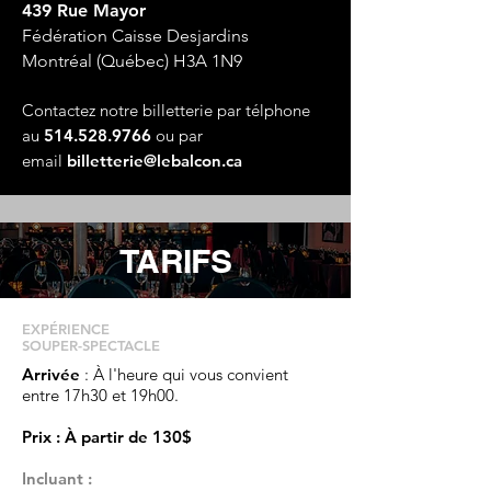
439 Rue Mayor
Fédération Caisse Desjardins
Montréal (Québec) H3A 1N9
Contactez notre billetterie par télphone
au
514.528.9766
ou par
email
billetterie@lebalcon.ca
TARIFS
EXPÉRIENCE
SOUPER-SPECTACLE
Arrivée
: À l'heure qui vous convient
entre 17h30 et 19h00.
Prix : À partir de 130$
Incluant :