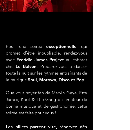
LES MEILLEURS HITS
LES MEILLEURS HITS
SOUL MOTOWN
SOUL MOTOWN
DISCO POP
DISCO POP
Pour une soirée
exceptionnelle
qui
promet d’être inoubliable, rendez-vous
avec
Freddie James Project
au cabaret
chic
Le Balcon
. Préparez-vous à danser
toute la nuit sur les rythmes entraînants de
la musique
Soul, Motown, Disco et Pop
.
Que vous soyez fan de Marvin Gaye, Etta
James, Kool & The Gang ou amateur de
bonne musique et de gastronomie, cette
soirée est faite pour vous !
Les billets partent vite, réservez dès