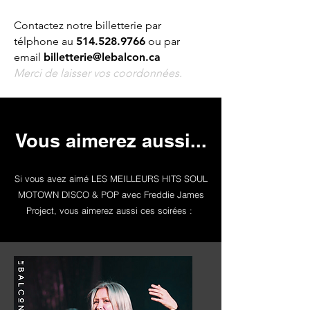
Contactez notre billetterie par
télphone au
514.528.9766
ou par
email
billetterie@lebalcon.ca
Merci de laisser vos coordonnées.
Vous aimerez aussi...
Si vous avez aimé LES MEILLEURS HITS SOUL
MOTOWN DISCO & POP avec Freddie James
Project, vous aimerez aussi ces soirées :