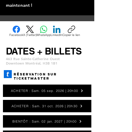
maintenant !
Facebook
X (Twitter)
WhatsApp
LinkedIn
Copier le lien
DATES + BILLETS
463 Rue Sainte-Catherine Ouest
Downtown Montréal, H3B 1B1
Réservation SUR
TICKETMASTER
ACHETER : Sam. 05 sep. 2026 | 20h00
ACHETER : Sam. 31 oct. 2026 | 20h30
BIENTÔT : Sam. 02 jan. 2027 | 20h00