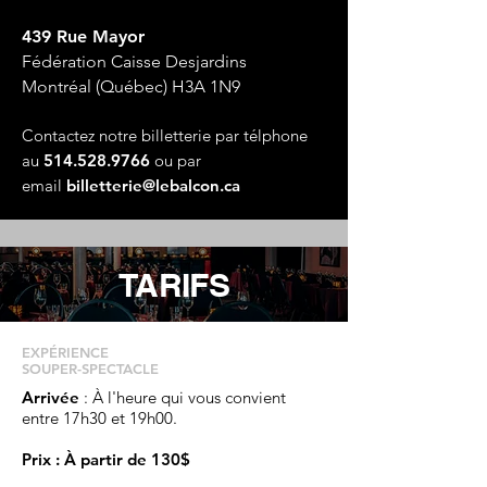
439 Rue Mayor
Fédération Caisse Desjardins
Montréal (Québec) H3A 1N9
Contactez notre billetterie par télphone
au
514.528.9766
ou par
email
billetterie@lebalcon.ca
TARIFS
EXPÉRIENCE
SOUPER-SPECTACLE
Arrivée
: À l'heure qui vous convient
entre 17h30 et 19h00.
Prix : À partir de 130$