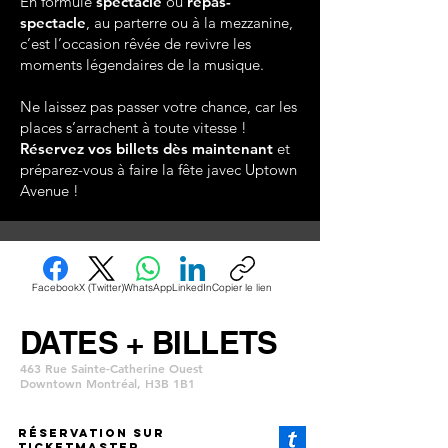
En formule
spectacle
ou
repas-
spectacle
, au parterre ou à la mezzanine,
c’est l’occasion rêvée de revivre les
moments légendaires de la musique.
Ne laissez pas passer votre chance, car les
places s’arrachent à toute vitesse !
Réservez vos billets dès maintenant
et
préparez-vous à faire la fête javec Uptown
Avenue !
Facebook
X (Twitter)
WhatsApp
LinkedIn
Copier le lien
DATES + BILLETS
463 Rue Sainte-Catherine Ouest
Downtown Montréal, H3B 1B1
Réservation SUR
TICKETMASTER