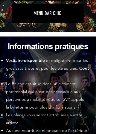
MENU BAR CHIC
Informations pratiques
Vestiaire disponible
et obligatoire pour les
gros sacs à dos et pour les parapluies.
Coût
: 3$
Le Balcon est situé dans un bâtiment
patrimonial qui n'est pas accessible aux
personnes à mobilité réduite. SVP appeler
la billetterie pour plus d'informations.
Les places vous seront attribuées à votre
arrivée.
Aucune nourriture ni boisson de l'extérieur