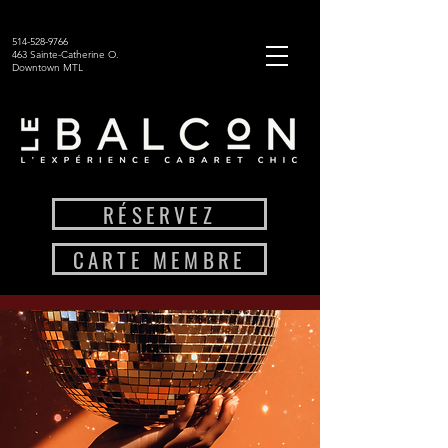
514-528-9766
463 Sainte-Catherine O.
Downtown MTL
RÉSERVEZ
CARTE MEMBRE