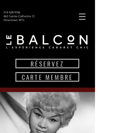
514-528-9766
463 Sainte-Catherine O.
Downtown MTL
RÉSERVEZ
CARTE MEMBRE