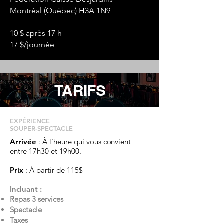
Montréal (Québec) H3A 1N9
10 $ après 17 h
17 $/journée
TARIFS
EXPÉRIENCE
SOUPER-SPECTACLE
Arrivée
: À l'heure qui vous convient
entre 17h30 et 19h00.
Prix
: À partir de 115$
Incluant :
Repas 3 services
Spectacle
Taxes