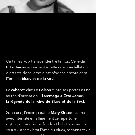
HOMMAGE À
HOMMAGE À
ETTA JAMES
ETTA JAMES
La légende de la reine du blues et de la soul.
La légende de la reine du blues et de la soul.
Certaines voix transcendent le temps. Celle de
Etta James
appartient à cette rare constellation
d’artistes dont l’empreinte résonne encore dans
blues et de la soul.
l’âme du
cabaret chic Le Balcon
Le
ouvre ses portes à une
Hommage à Etta James –
soirée d’exception :
la légende de la reine du Blues et de la Soul.
Mary Grace
Sur scène, l’incomparable
incarne
avec intensité et raffinement ce répertoire
mythique. Sa voix profonde et habitée ravive la
voix qui a fait vibrer l’âme du blues, redonnant vie