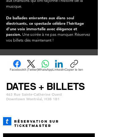
aux chansons qui ont façonné l’histoire de la
musique.
De ballades enivrantes aux élans soul
électrisants, ce spectacle célèbre l’héritage
d’une voix immortelle avec élégance et
passion.
Une soirée à ne pas manquer. Réservez
vos billets dès maintenant !
Facebook
X (Twitter)
WhatsApp
LinkedIn
Copier le lien
DATES + BILLETS
463 Rue Sainte-Catherine Ouest
Downtown Montréal, H3B 1B1
Réservation SUR
TICKETMASTER