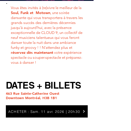
Vous êtes invités à (re)vivre le meilleur de la
Soul, Funk et Motown
, une soirée
dansante qui vous transportera à travers les
grands succès des dernières décennies
jusqu'à aujourd'hui, avec la présence
exceptionnelle de
CLOUD 9
, un collectif de
neuf musiciens talentueux qui vous feront
danser toute la nuit dans une ambiance
funky et groovy ! ! N'attendez plus et
réservez dès maintenant
votre expérience
spectacle ou souper-spectacle et préparez-
vous à danser !
DATES + BILLETS
463 Rue Sainte-Catherine Ouest
Downtown Montréal, H3B 1B1
ACHETER : Sam. 11 avr. 2026 | 20h30