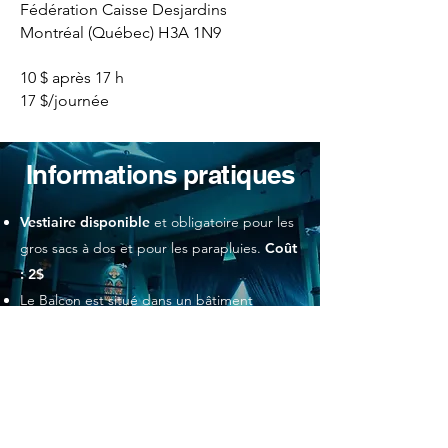
Fédération Caisse Desjardins
Montréal (Québec) H3A 1N9
10 $ après 17 h
17 $/journée
Informations pratiques
Vestiaire disponible
et obligatoire pour les
gros sacs à dos et pour les parapluies.
Coût
: 2$
Le Balcon est situé dans un bâtiment
patrimonial qui n'est pas accessible aux
personnes à mobilité réduite. SVP appeler
la billetterie pour plus d'informations.
Aucune nourriture ni boisson de l'extérieur
ne sont acceptées.