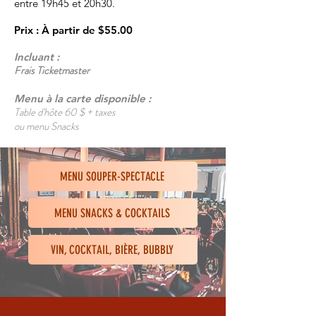
entre 19h45 et 20h30.
Prix
: À partir de
$55.00
Incluant :
Frais Ticketmaster
Menu à la cart
e disponible :
Table d'hôte 60 $ + taxes
ou menu Snacks
MENU SOUPER-SPECTACLE
MENU SNACKS & COCKTAILS
VIN, COCKTAIL, BIÈRE, BUBBLY