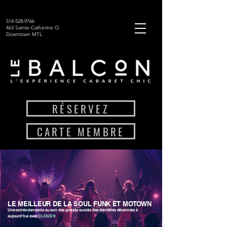
514-528-9766
463 Sainte-Catherine O.
Downtown MTL
RÉSERVEZ
CARTE MEMBRE
LE MEILLEUR DE LA SOUL FUNK ET MOTOWN
Une soirée dansante au son des grands succès des dernières décennies à
aujourd'hui avec
CLOUD 9