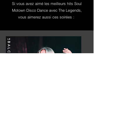
Si vous avez aimé les meilleurs hits Soul
Motown Disco Dance avec The Legends,
vous aimerez aussi ces soirées :
LES MEILLEURS
HITS SOUL
MOTOWN DISCO