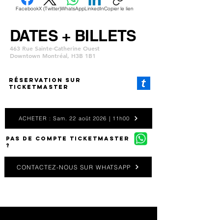
Facebook
X (Twitter)
WhatsApp
LinkedIn
Copier le lien
DATES + BILLETS
463 Rue Sainte-Catherine Ouest
Downtown Montréal, H3B 1B1
Réservation SUR
TICKETMASTER
ACHETER : Sam. 22 août 2026 | 11h00
PAS DE COMPTE TICKETMASTER
?
CONTACTEZ-NOUS SUR WHATSAPP