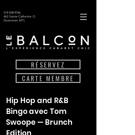
514-528-9766
463 Sainte-Catherine O.
Downtown MTL
RÉSERVEZ
CARTE MEMBRE
Hip Hop and R&B
Bingo avec Tom
Swoope — Brunch
Edition