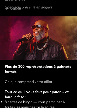
Spectacle présenté en anglais
seulement
Plus de 300 représentations à guichets
fermés
Ce que comprend votre billet
Tout ce qu'il vous faut pour jouer… et
faire la fête :
8 cartes de bingo — vous participez à
toutes les manches de la soirée.