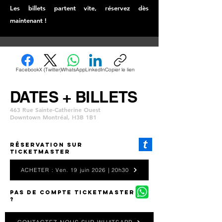
Les billets partent vite, réservez dès
maintenant !
Facebook
X (Twitter)
WhatsApp
LinkedIn
Copier le lien
DATES + BILLETS
463 Rue Sainte-Catherine Ouest
Downtown Montréal, H3B 1B1
Réservation SUR
TICKETMASTER
ACHETER : Ven. 19 juin 2026 | 20h30
PAS DE COMPTE TICKETMASTER
?