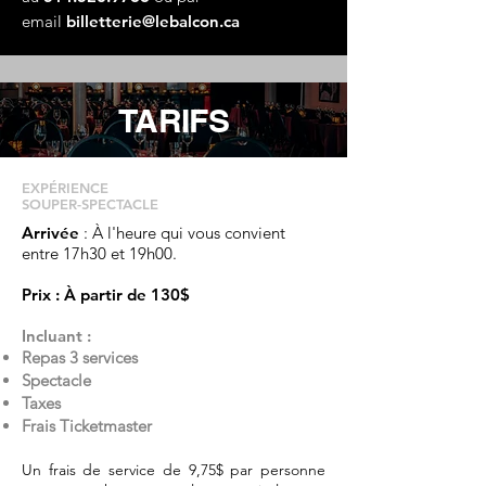
email
billetterie@lebalcon.ca
TARIFS
EXPÉRIENCE
SOUPER-SPECTACLE
Arrivée
: À l'heure qui vous convient
entre 17h30 et 19h00.
Prix : À partir de 130$
Incluant :
Repas 3 services
Spectacle
Taxes
Frais Ticketmaster
Un frais de service de 9,75$ par personne