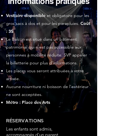
Informations pratiques
Vestiaire disponible
et obligatoire pour les
gros sacs à dos et pour les parapluies.
Coût
: 3$
Le Balcon est situé dans un bâtiment
patrimonial qui n'est pas accessible aux
personnes à mobilité réduite. SVP appeler
la billetterie pour plus d'informations.
Les places vous seront attribuées à votre
arrivée.
Aucune nourriture ni boisson de l'extérieur
ne sont acceptées.
Métro : Place des Arts
RÉSERVATIONS
Les enfants sont admis,
accompagnés d'un parent.