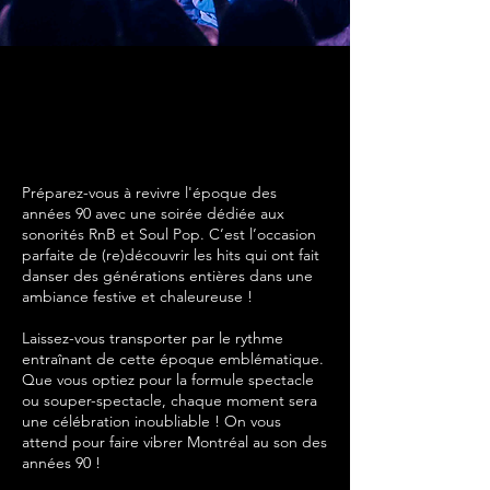
BACK TO THE 90S
BACK TO THE 90S
LE MEILLEUR
LE MEILLEUR
DES ANNÉES 90
DES ANNÉES 90
Préparez-vous à revivre l'époque des
années 90 avec une soirée dédiée aux
sonorités RnB et Soul Pop. C’est l’occasion
parfaite de (re)découvrir les hits qui ont fait
danser des générations entières dans une
ambiance festive et chaleureuse !
Laissez-vous transporter par le rythme
entraînant de cette époque emblématique.
Que vous optiez pour la formule spectacle
ou souper-spectacle, chaque moment sera
une célébration inoubliable !
​
On vous
attend pour faire vibrer Montréal au son des
années 90 !