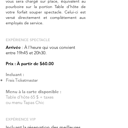
vous sera chargé sur place, équivalent au
pourboire sur la portion Table d'hôte de
votre forfait souper spectacle. Celui-ci est
versé directement et complètement aux
employés de service.
EXPÉRIENCE​ SPECTACLE
Arrivée
: À l'heure qui vous convient
entre 19h45 et 20h30.
Prix
: À partir de
$60.00
Incluant :
Frais Ticketmaster
Menu à la carte disponible :
Table d'hôte 65 $ + taxes
ou menu Tapas Chic
EXPÉRIENCE ​VIP
Incluant la réservation des meilleures