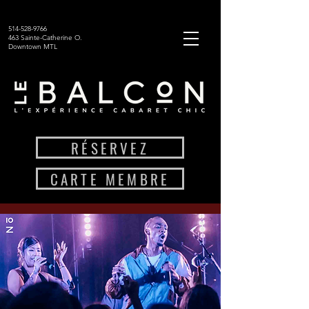
514-528-9766
463 Sainte-Catherine O.
Downtown MTL
RÉSERVEZ
CARTE MEMBRE