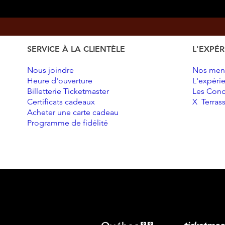
SERVICE À LA CLIENTÈLE
L'EXPÉR
Nous joindre
Nos men
Heure d'ouverture
L'expéri
Billetterie Ticketmaster
Les Conc
Certificats cadeaux
X Terras
Acheter une carte cadeau
Programme de fidélité