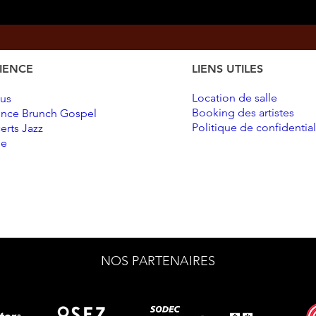
IENCE
LIENS UTILES
Location de salle
us
Booking des artistes
ence Brunch Gospel
Politique de confidential
erts Jazz
se
NOS PARTENAIRES