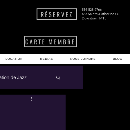
514-528-9766
RÉSERVEZ
463 Sainte-Catherine O.
Downtown MTL
CARTE MEMBRE
LOCATION
MEDIAS
NOUS JOINDRE
BLOG
nation de Jazz