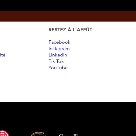
RESTEZ À L'AFFÛT
Facebook
Instagram
ité
LinkedIn
Tik Tok
YouTube