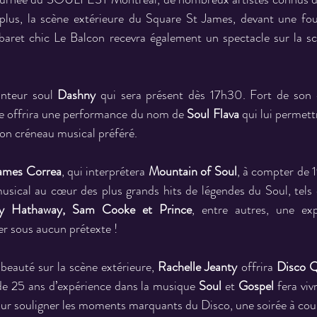
 plus, la scène extérieure du Square St James, devant une fou
baret chic Le Balcon recevra également un spectacle sur la scè
nteur soul 
Dashny
 qui sera présent dès 17h30. Fort de son 
iste offrira une performance du nom de
 Soul Flava
 qui lui permett
son créneau musical préféré.
ames Correa
, qui interprétera 
Mountain of Soul
, à compter de 
musical au cœur des plus grands hits de légendes du Soul, tels
ny Hathaway, Sam Cooke et Prince
, entre autres, une exp
r sous aucun prétexte !
 beauté sur la scène extérieure, 
Rachelle Jeanty
 offrira 
Disco 
de 25 ans d’expérience dans la musique 
Soul
 et 
Gospel
 fera viv
ur souligner les moments marquants du Disco, une soirée à coup