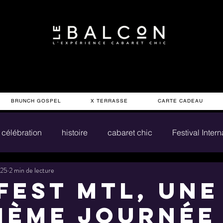
BRUNCH GOSPEL
X TERRASSE
CARTE CADEAU
célébration
histoire
cabaret chic
Festival Inter
025
2 min de lecture
FEST MTL, une
ième journée