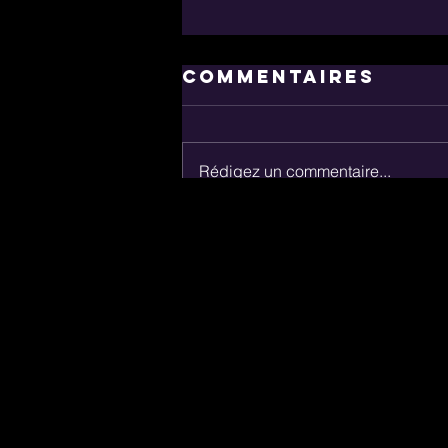
Commentaires
Rédigez un commentaire...
Rémi Cormier :
Un Soul
Motown Jam
exaltant à
l’occasion du
Soulfest MTL