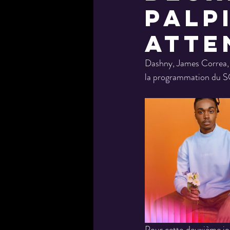
palp
atte
Dashny, James Correa, 
la programmation du SO
Pour cette deuxième j