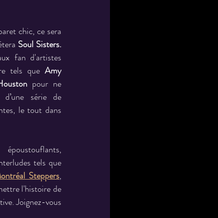
aret chic, ce sera 
étera 
Soul Sisters.
aux fan d'artistes 
re tels que 
Amy 
Houston
 pour ne 
a d’une série de 
tes, le tout dans 
époustouflants, 
erludes tels que 
ontréal Steppers
, 
tre l'histoire de 
tive. Joignez-vous 